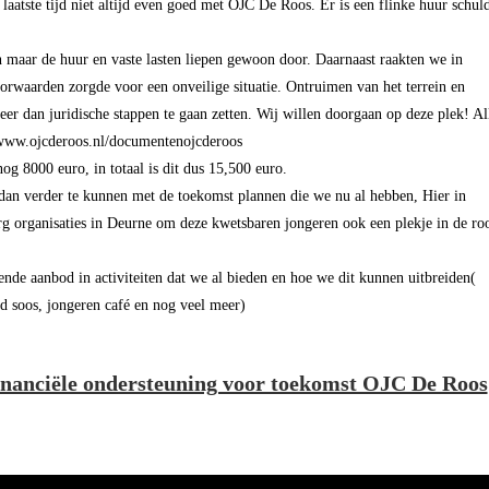
 laatste tijd niet altijd even goed met OJC De Roos. Er is een flinke huur schul
 maar de huur en vaste lasten liepen gewoon door. Daarnaast raakten we in
orwaarden zorgde voor een onveilige situatie. Ontruimen van het terrein en
er dan juridische stappen te gaan zetten. Wij willen doorgaan op deze plek! Al
e www.ojcderoos.nl/documentenojcderoos
g 8000 euro, in totaal is dit dus 15,500 euro.
dan verder te kunnen met de toekomst plannen die we nu al hebben, Hier in
 organisaties in Deurne om deze kwetsbaren jongeren ook een plekje in de ro
nde aanbod in activiteiten dat we al bieden en hoe we dit kunnen uitbreiden(
gd soos, jongeren café en nog veel meer)
inanciële ondersteuning voor toekomst OJC De Roos