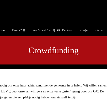
 ons
Feestje?
Wat “speelt” er bij OJC De Roos
Kiekjes
Contact
Crowdfunding
odig om onze huur achterstand met de gemeente in te halen. Wij willen samen
, LEV groep, onze vrijwilligers en onze vaste gasten) graag door om OJC De
jongeren die een plekje nodig hebben om zichzelf te zijn.