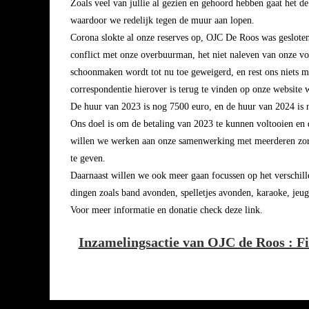
Zoals veel van jullie al gezien en gehoord hebben gaat het de
waardoor we redelijk tegen de muur aan lopen.
Corona slokte al onze reserves op, OJC De Roos was gesloten
conflict met onze overbuurman, het niet naleven van onze vo
schoonmaken wordt tot nu toe geweigerd, en rest ons niets me
correspondentie hierover is terug te vinden op onze websit
De huur van 2023 is nog 7500 euro, en de huur van 2024 is no
Ons doel is om de betaling van 2023 te kunnen voltooien en 
willen we werken aan onze samenwerking met meerderen zorg
te geven.
Daarnaast willen we ook meer gaan focussen op het verschille
dingen zoals band avonden, spelletjes avonden, karaoke, jeu
Voor meer informatie en donatie check deze link.
Inzamelingsactie van OJC de Roos : F