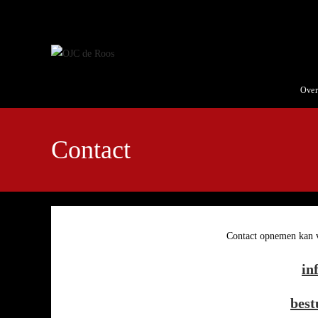
Ga
naar
inhoud
Over
Contact
Contact opnemen kan v
in
best