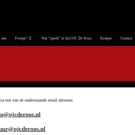
 ons
Feestje?
Wat “speelt” er bij OJC De Roos
Kiekjes
Contact
ia een van de onderstaande email adressen
fo@ojcderoos.nl
uur@ojcderoos.nl