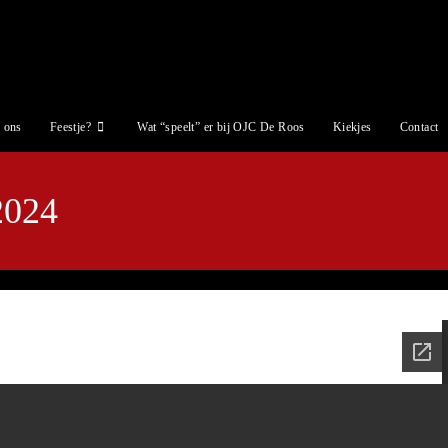
 ons
Feestje?
Wat “speelt” er bij OJC De Roos
Kiekjes
Contact
2024