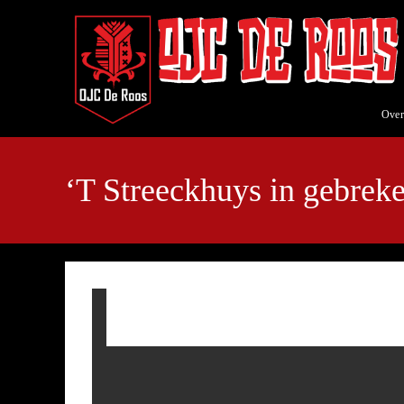
Ga
naar
inhoud
Over
‘T Streeckhuys in gebrek