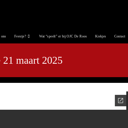
 ons
Feestje?
Wat “speelt” er bij OJC De Roos
Kiekjes
Contact
e 21 maart 2025